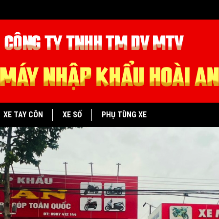
XE TAY CÔN
XE SỐ
PHỤ TÙNG XE