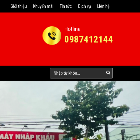
Giới thiệu
Khuyến mãi
Tin tức
Dịch vụ
Liên hệ
Hotline
0987412144