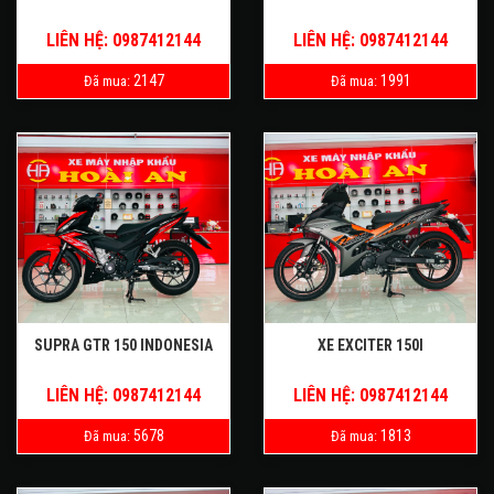
LIÊN HỆ: 0987412144
LIÊN HỆ: 0987412144
2147
1991
Đã mua:
Đã mua:
SUPRA GTR 150 INDONESIA
XE EXCITER 150I
LIÊN HỆ: 0987412144
LIÊN HỆ: 0987412144
5678
1813
Đã mua:
Đã mua: