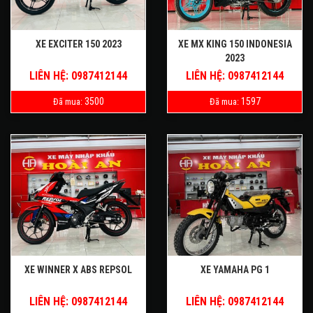
XE EXCITER 150 2023
XE MX KING 150 INDONESIA
2023
LIÊN HỆ: 0987412144
LIÊN HỆ: 0987412144
3500
1597
Đã mua:
Đã mua:
XE WINNER X ABS REPSOL
XE YAMAHA PG 1
LIÊN HỆ: 0987412144
LIÊN HỆ: 0987412144