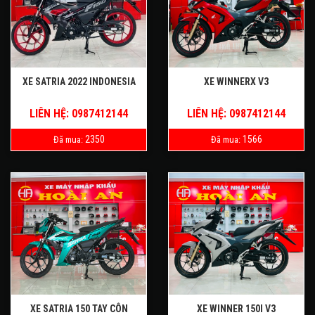
XE SATRIA 2022 INDONESIA
XE WINNERX V3
LIÊN HỆ: 0987412144
LIÊN HỆ: 0987412144
2350
1566
Đã mua:
Đã mua:
XE SATRIA 150 TAY CÔN
XE WINNER 150I V3