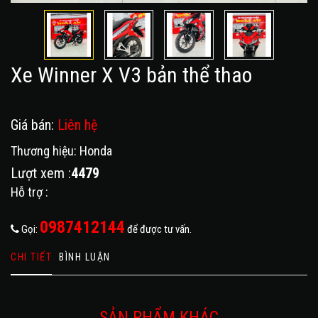
Xe Winner X V3 bản thể thao
Giá bán:
Liên hệ
Thương hiệu: Honda
Lượt xem :
4479
Hỗ trợ :
0987412144
Gọi:
để được tư vấn.
CHI TIẾT
BÌNH LUẬN
SẢN PHẨM KHÁC