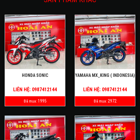
HONDA SONIC
YAMAHA MX_KING ( INDONESIA)
LIÊN HỆ: 0987412144
LIÊN HỆ: 0987412144
1995
2972
Đã mua:
Đã mua: