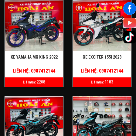
XE YAMAHA MX KING 2022
XE EXCITER 155I 2023
LIÊN HỆ: 0987412144
LIÊN HỆ: 0987412144
2208
1183
Đã mua:
Đã mua: