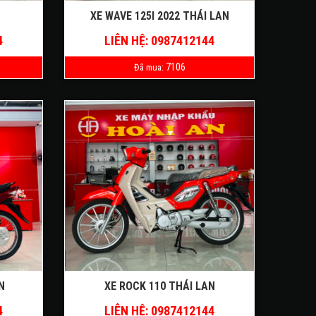
XE WAVE 125I 2022 THÁI LAN
4
LIÊN HỆ: 0987412144
7106
Đã mua:
N
XE ROCK 110 THÁI LAN
4
LIÊN HỆ: 0987412144