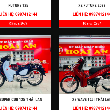
FUTURE 125
XE FUTURE 2022
LIÊN HỆ: 0987412144
LIÊN HỆ: 098741214
2679
2967
Đã mua:
Đã mua:
SUPER CUB 125 THÁI LAN
XE WAVE 125I THÁI LA
LIÊN HỆ: 0987412144
LIÊN HỆ: 098741214