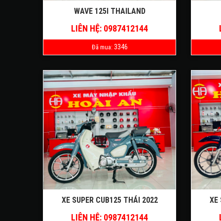
WAVE 125I THAILAND
LIÊN HỆ: 0987412144
3346
Đã mua:
XE SUPER CUB125 THÁI 2022
XE 
LIÊN HỆ: 0987412144