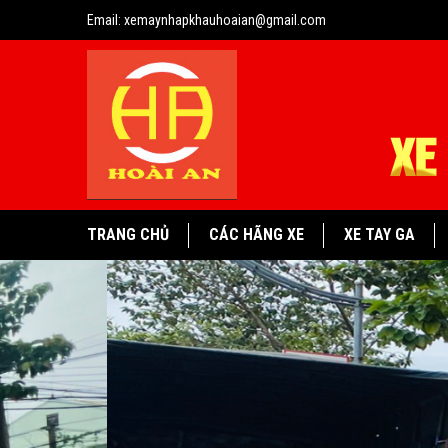
Email:
xemaynhapkhauhoaian@gmail.com
TRANG CHỦ
CÁC HÃNG XE
XE TAY GA