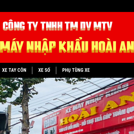
XE TAY CÔN
XE SỐ
PHỤ TÙNG XE