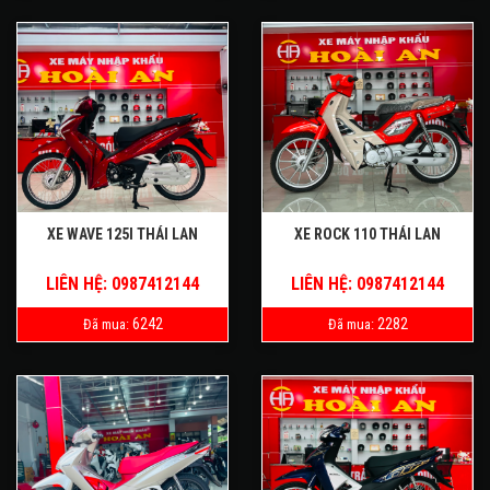
XE WAVE 125I THÁI LAN
XE ROCK 110 THÁI LAN
LIÊN HỆ: 0987412144
LIÊN HỆ: 0987412144
6242
2282
Đã mua:
Đã mua: