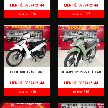
LIÊN HỆ: 0987412144
LIÊN HỆ: 0987412144
1066
1027
Đã mua:
Đã mua:
XE FUTURE TRẮNG 2025
XE WAVE 125 2025 THÁI LAN
LIÊN HỆ: 0987412144
LIÊN HỆ: 0987412144
1470
815
Đã mua:
Đã mua: