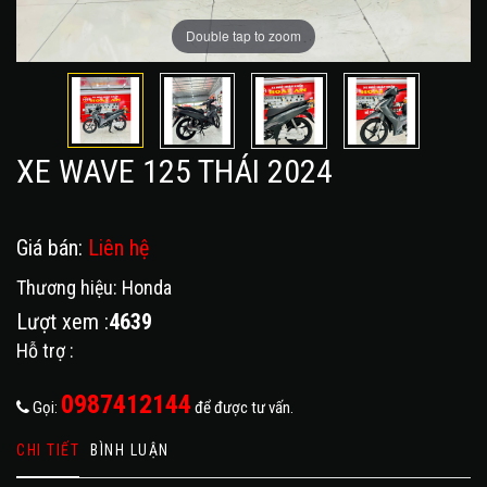
Double tap to zoom
XE WAVE 125 THÁI 2024
Giá bán:
Liên hệ
Thương hiệu: Honda
Lượt xem :
4639
Hỗ trợ :
0987412144
Gọi:
để được tư vấn.
CHI TIẾT
BÌNH LUẬN