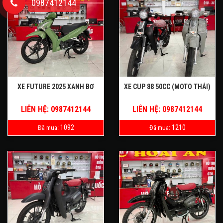
0987412144
XE FUTURE 2025 XANH BƠ
XE CUP 88 50CC (MOTO THÁI)
LIÊN HỆ: 0987412144
LIÊN HỆ: 0987412144
1092
1210
Đã mua:
Đã mua: