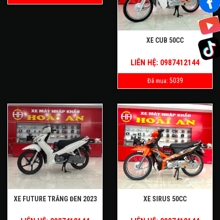
XE CUB 50CC
LIÊN HỆ: 0987412144
5039
Đã mua:
XE FUTURE TRẮNG ĐEN 2023
XE SIRUS 50CC