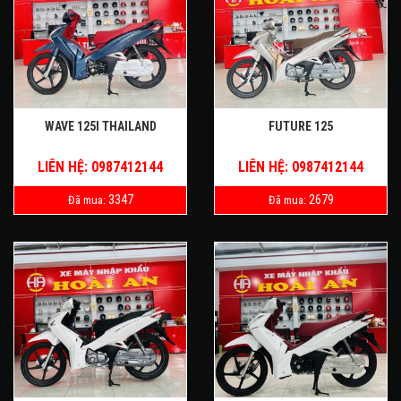
WAVE 125I THAILAND
FUTURE 125
LIÊN HỆ: 0987412144
LIÊN HỆ: 0987412144
3347
2679
Đã mua:
Đã mua: