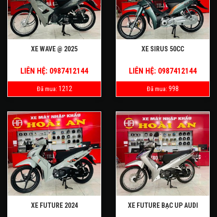
XE WAVE @ 2025
XE SIRUS 50CC
LIÊN HỆ: 0987412144
LIÊN HỆ: 0987412144
1212
998
Đã mua:
Đã mua:
XE FUTURE 2024
XE FUTURE BẠC UP AUDI