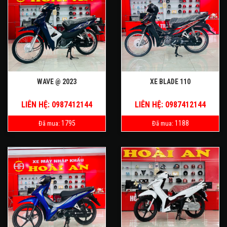
WAVE @ 2023
XE BLADE 110
LIÊN HỆ: 0987412144
LIÊN HỆ: 0987412144
1795
1188
Đã mua:
Đã mua: