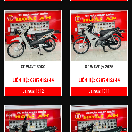
XE WAVE 50CC
XE WAVE @ 2025
LIÊN HỆ: 0987412144
LIÊN HỆ: 0987412144
1612
1011
Đã mua:
Đã mua: