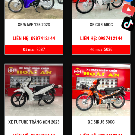
XE WAVE 125 2023
XE CUB 50CC
LIÊN HỆ: 0987412144
LIÊN HỆ: 0987412144
2087
5036
Đã mua:
Đã mua:
XE FUTURE TRẮNG ĐEN 2023
XE SIRUS 50CC