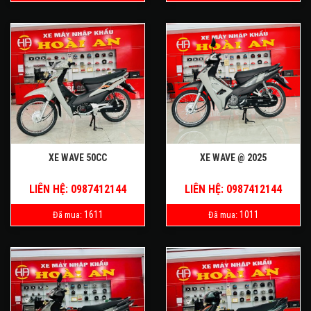
XE WAVE 50CC
XE WAVE @ 2025
LIÊN HỆ: 0987412144
LIÊN HỆ: 0987412144
1611
1011
Đã mua:
Đã mua: