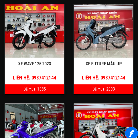
XE WAVE 125 2023
XE FUTURE MÀU UP
LIÊN HỆ: 0987412144
LIÊN HỆ: 0987412144
1385
2093
Đã mua:
Đã mua: