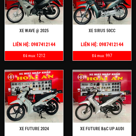
XE WAVE @ 2025
XE SIRUS 50CC
LIÊN HỆ: 0987412144
LIÊN HỆ: 0987412144
1212
997
Đã mua:
Đã mua:
XE FUTURE 2024
XE FUTURE BẠC UP AUDI