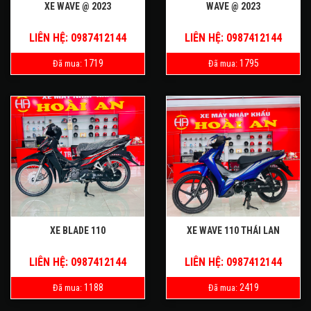
XE WAVE @ 2023
WAVE @ 2023
LIÊN HỆ: 0987412144
LIÊN HỆ: 0987412144
1719
1795
Đã mua:
Đã mua:
XE BLADE 110
XE WAVE 110 THÁI LAN
LIÊN HỆ: 0987412144
LIÊN HỆ: 0987412144
1188
2419
Đã mua:
Đã mua: