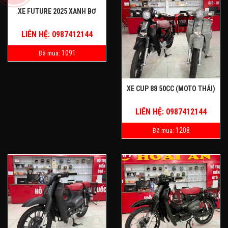
XE FUTURE 2025 XANH BƠ
LIÊN HỆ: 0987412144
1091
Đã mua:
XE CUP 88 50CC (MOTO THÁI)
LIÊN HỆ: 0987412144
1208
Đã mua: