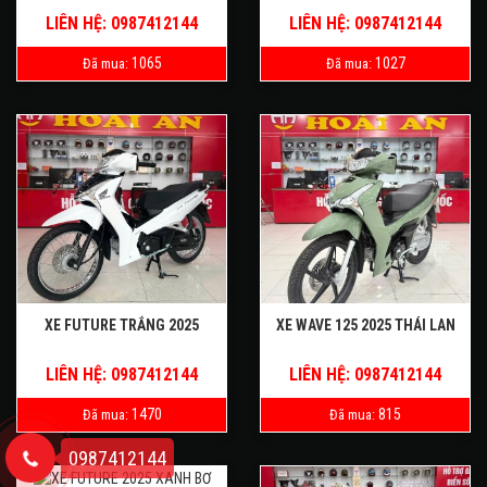
LIÊN HỆ: 0987412144
LIÊN HỆ: 0987412144
1065
1027
Đã mua:
Đã mua:
XE FUTURE TRẮNG 2025
XE WAVE 125 2025 THÁI LAN
LIÊN HỆ: 0987412144
LIÊN HỆ: 0987412144
1470
815
Đã mua:
Đã mua:
0987412144