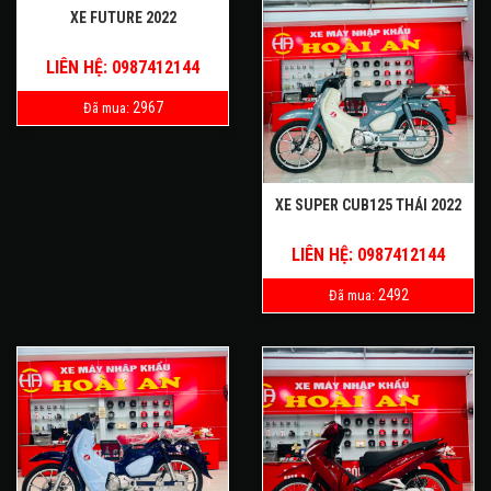
XE FUTURE 2022
LIÊN HỆ: 0987412144
2967
Đã mua:
XE SUPER CUB125 THÁI 2022
LIÊN HỆ: 0987412144
2492
Đã mua: