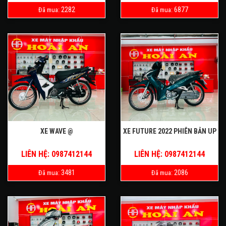
2282
6877
Đã mua:
Đã mua:
XE WAVE @
XE FUTURE 2022 PHIÊN BẢN UP
LIÊN HỆ: 0987412144
LIÊN HỆ: 0987412144
3481
2086
Đã mua:
Đã mua: