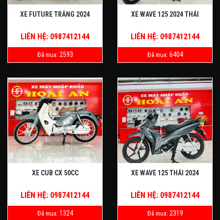
XE FUTURE TRẮNG 2024
XE WAVE 125 2024 THÁI
LIÊN HỆ: 0987412144
LIÊN HỆ: 0987412144
2593
6404
Đã mua:
Đã mua:
XE CUB CX 50CC
XE WAVE 125 THÁI 2024
LIÊN HỆ: 0987412144
LIÊN HỆ: 0987412144
1324
2319
Đã mua:
Đã mua: