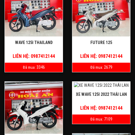
WAVE 125I THAILAND
FUTURE 125
LIÊN HỆ: 0987412144
LIÊN HỆ: 0987412144
3346
2679
Đã mua:
Đã mua:
XE WAVE 125I 2022 THÁI LAN
LIÊN HỆ: 0987412144
7109
Đã mua: