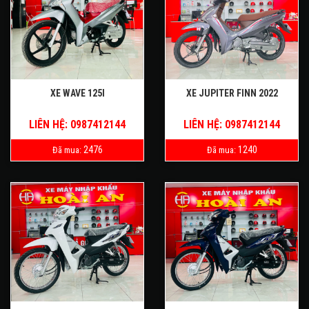
XE WAVE 125I
XE JUPITER FINN 2022
LIÊN HỆ: 0987412144
LIÊN HỆ: 0987412144
2476
1240
Đã mua:
Đã mua: