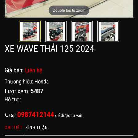
Double tap to zoom
XE WAVE THÁI 125 2024
Giá bán:
Liên hệ
Thương hiệu: Honda
Lượt xem :
5487
Hỗ trợ :
0987412144
Gọi:
để được tư vấn.
CHI TIẾT
BÌNH LUẬN