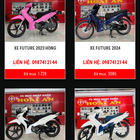
XE FUTURE 2023 HỒNG
XE FUTURE 2024
LIÊN HỆ: 0987412144
LIÊN HỆ: 0987412144
1728
3086
Đã mua:
Đã mua: