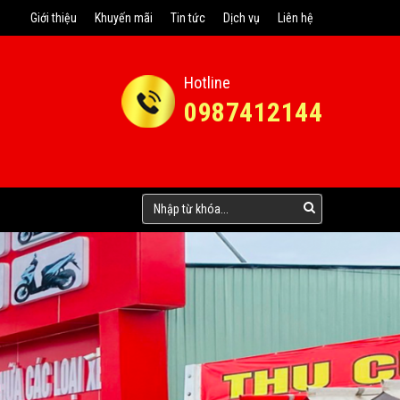
Giới thiệu
Khuyến mãi
Tin tức
Dịch vụ
Liên hệ
Hotline
0987412144