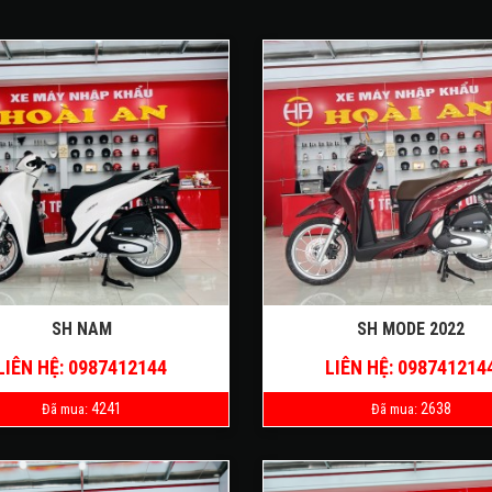
SH NAM
SH MODE 2022
LIÊN HỆ: 0987412144
LIÊN HỆ: 098741214
4241
2638
Đã mua:
Đã mua: