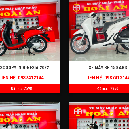
 SCOOPY INDONESIA 2022
XE MÁY SH 150 ABS
LIÊN HỆ: 0987412144
LIÊN HỆ: 098741214
2598
2850
Đã mua:
Đã mua: