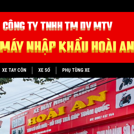
XE TAY CÔN
XE SỐ
PHỤ TÙNG XE