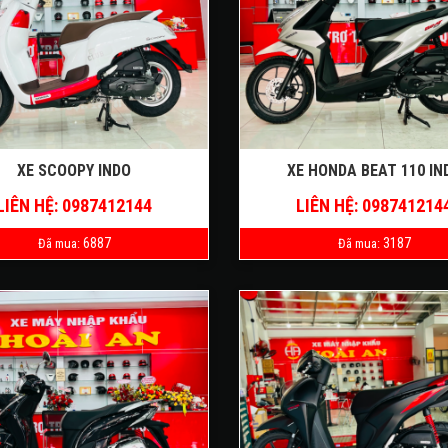
XE SCOOPY INDO
XE HONDA BEAT 110 IN
LIÊN HỆ: 0987412144
LIÊN HỆ: 098741214
6887
3187
Đã mua:
Đã mua: