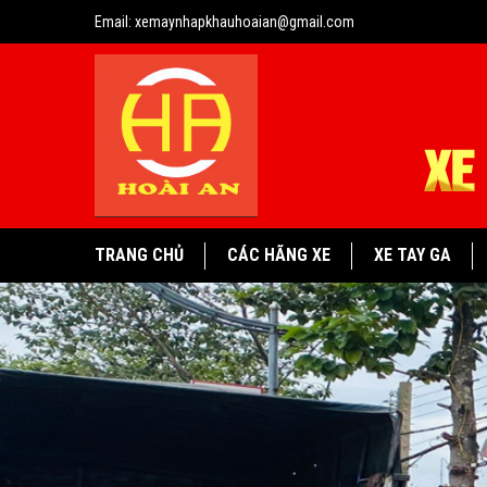
Email:
xemaynhapkhauhoaian@gmail.com
TRANG CHỦ
CÁC HÃNG XE
XE TAY GA