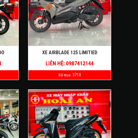
DO
XE AIRBLADE 125 LIMITIED
4
LIÊN HỆ: 0987412144
3718
Đã mua: