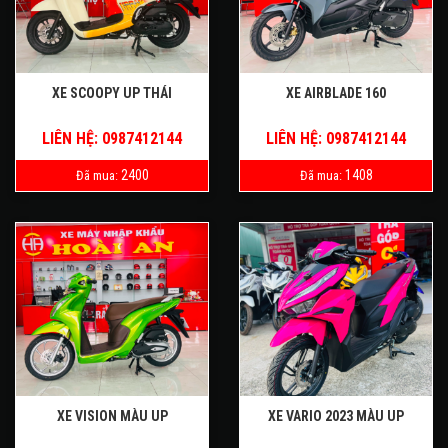
XE SCOOPY UP THÁI
XE AIRBLADE 160
LIÊN HỆ: 0987412144
LIÊN HỆ: 0987412144
2400
1408
Đã mua:
Đã mua:
XE VISION MÀU UP
XE VARIO 2023 MÀU UP