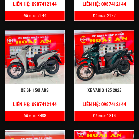
LIÊN HỆ: 0987412144
LIÊN HỆ: 0987412144
2144
2132
Đã mua:
Đã mua:
XE SH 150I ABS
XE VARIO 125 2023
LIÊN HỆ: 0987412144
LIÊN HỆ: 0987412144
3488
1814
Đã mua:
Đã mua: