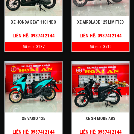
XE HONDA BEAT 110 INDO
XE AIRBLADE 125 LIMITIED
LIÊN HỆ: 0987412144
LIÊN HỆ: 0987412144
3187
3719
Đã mua:
Đã mua:
XE VARIO 125
XE SH MODE ABS
LIÊN HỆ: 0987412144
LIÊN HỆ: 0987412144