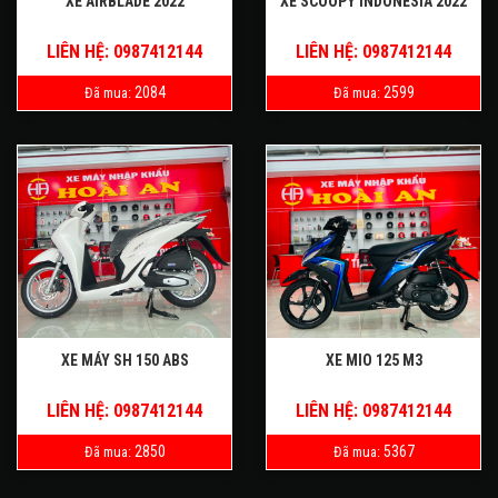
XE AIRBLADE 2022
XE SCOOPY INDONESIA 2022
LIÊN HỆ: 0987412144
LIÊN HỆ: 0987412144
2084
2599
Đã mua:
Đã mua:
XE MÁY SH 150 ABS
XE MIO 125 M3
LIÊN HỆ: 0987412144
LIÊN HỆ: 0987412144
2850
5367
Đã mua:
Đã mua: