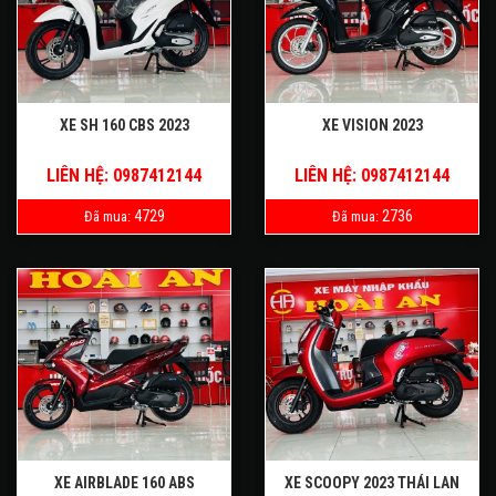
XE SH 160 CBS 2023
XE VISION 2023
LIÊN HỆ: 0987412144
LIÊN HỆ: 0987412144
4729
2736
Đã mua:
Đã mua:
XE AIRBLADE 160 ABS
XE SCOOPY 2023 THÁI LAN