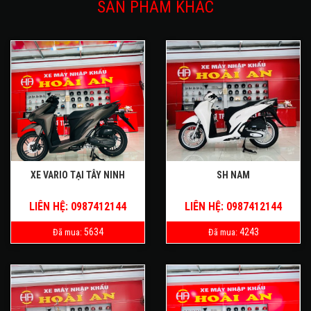
SẢN PHẨM KHÁC
XE VARIO TẠI TÂY NINH
SH NAM
LIÊN HỆ: 0987412144
LIÊN HỆ: 0987412144
5634
4243
Đã mua:
Đã mua: