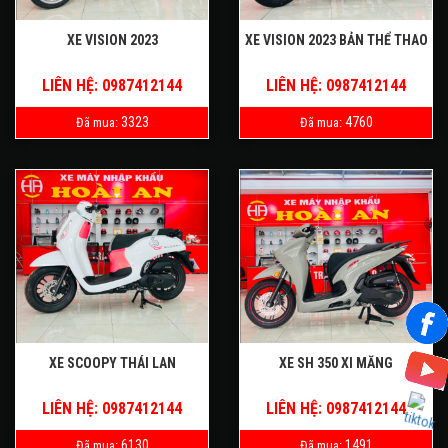
XE VISION 2023
XE VISION 2023 BẢN THỂ THAO
LIÊN HỆ: 0987412144
LIÊN HỆ: 0987412144
3323
4760
Đã mua:
Đã mua:
XE SCOOPY THÁI LAN
XE SH 350 XI MĂNG
LIÊN HỆ: 0987412144
LIÊN HỆ: 0987412144
6130
1491
Đã mua:
Đã mua: