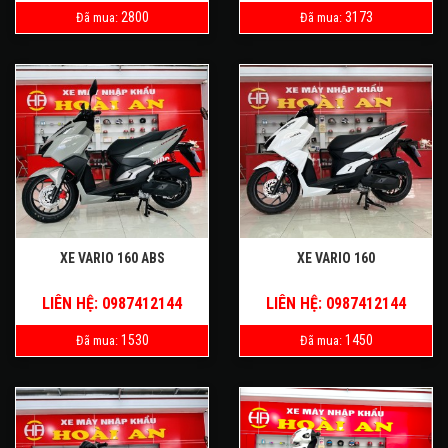
2800
3173
Đã mua:
Đã mua:
XE VARIO 160 ABS
XE VARIO 160
LIÊN HỆ: 0987412144
LIÊN HỆ: 0987412144
1530
1450
Đã mua:
Đã mua: