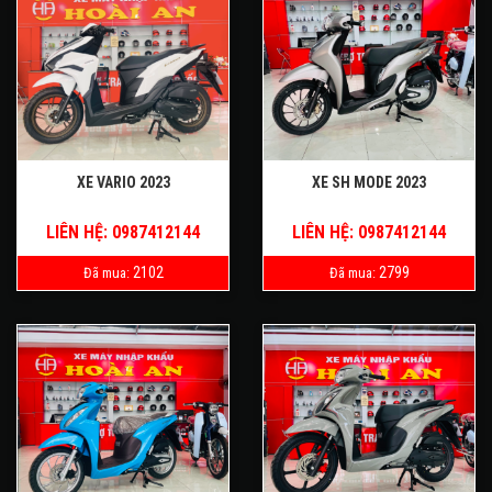
XE VARIO 2023
XE SH MODE 2023
LIÊN HỆ: 0987412144
LIÊN HỆ: 0987412144
2102
2799
Đã mua:
Đã mua: