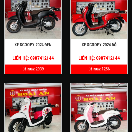
XE SCOOPY 2024 ĐEN
XE SCOOPY 2024 ĐỎ
LIÊN HỆ: 0987412144
LIÊN HỆ: 0987412144
2939
1256
Đã mua:
Đã mua: