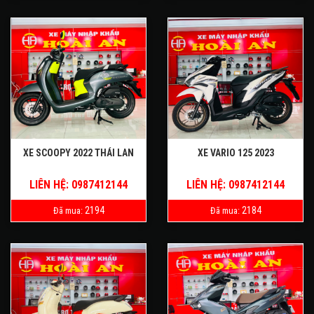
XE SCOOPY 2022 THÁI LAN
XE VARIO 125 2023
LIÊN HỆ: 0987412144
LIÊN HỆ: 0987412144
2194
2184
Đã mua:
Đã mua: