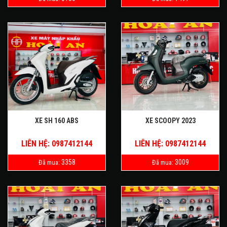
XE SH 160 ABS
XE SCOOPY 2023
LIÊN HỆ: 0987412144
LIÊN HỆ: 0987412144
3358
3009
Đã mua:
Đã mua: