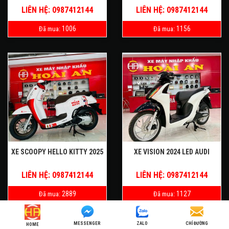
LIÊN HỆ: 0987412144
LIÊN HỆ: 0987412144
1006
1156
Đã mua:
Đã mua:
XE SCOOPY HELLO KITTY 2025
XE VISION 2024 LED AUDI
LIÊN HỆ: 0987412144
LIÊN HỆ: 0987412144
2889
1127
Đã mua:
Đã mua:
MESSENGER
ZALO
CHỈ ĐƯỜNG
HOME