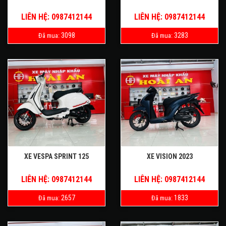
LIÊN HỆ: 0987412144
LIÊN HỆ: 0987412144
3098
3283
Đã mua:
Đã mua:
XE VESPA SPRINT 125
XE VISION 2023
LIÊN HỆ: 0987412144
LIÊN HỆ: 0987412144
2657
1833
Đã mua:
Đã mua: