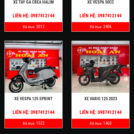
XE TAY GA CREA HALIM
XE VESPA 50CC
LIÊN HỆ: 0987412144
LIÊN HỆ: 0987412144
2012
2406
Đã mua:
Đã mua:
XE VESPA 125 SPRINT
XE VARIO 125 2023
LIÊN HỆ: 0987412144
LIÊN HỆ: 0987412144
1522
1460
Đã mua:
Đã mua: