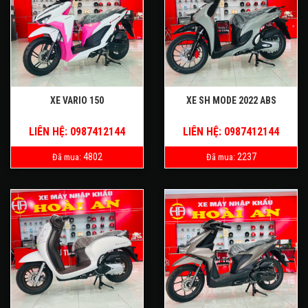
XE VARIO 150
XE SH MODE 2022 ABS
LIÊN HỆ: 0987412144
LIÊN HỆ: 0987412144
4802
2237
Đã mua:
Đã mua: