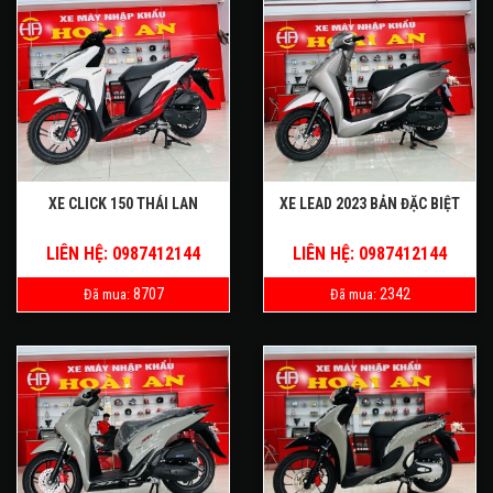
XE CLICK 150 THÁI LAN
XE LEAD 2023 BẢN ĐẶC BIỆT
LIÊN HỆ: 0987412144
LIÊN HỆ: 0987412144
8707
2342
Đã mua:
Đã mua: