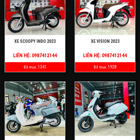
XE SCOOPY INDO 2023
XE VISION 2023
LIÊN HỆ: 0987412144
LIÊN HỆ: 0987412144
1341
1928
Đã mua:
Đã mua: