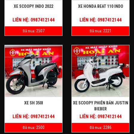
XE SCOOPY INDO 2022
XE HONDA BEAT 110 INDO
LIÊN HỆ: 0987412144
LIÊN HỆ: 0987412144
2507
2221
Đã mua:
Đã mua:
XE SH 350I
XE SCOOPY PHIÊN BẢN JUSTIN
BIEBER
LIÊN HỆ: 0987412144
LIÊN HỆ: 0987412144
2500
2286
Đã mua:
Đã mua: