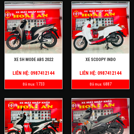
XE SH MODE ABS 2022
XE SCOOPY INDO
LIÊN HỆ: 0987412144
LIÊN HỆ: 0987412144
1733
6887
Đã mua:
Đã mua: