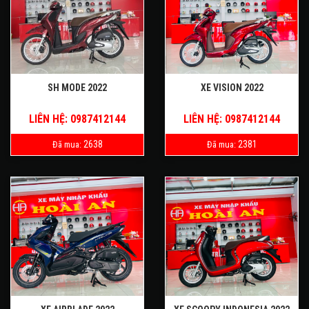
SH MODE 2022
XE VISION 2022
LIÊN HỆ: 0987412144
LIÊN HỆ: 0987412144
2638
2381
Đã mua:
Đã mua: