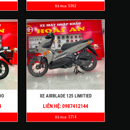
5362
Đã mua:
DO
XE AIRBLADE 125 LIMITIED
4
LIÊN HỆ: 0987412144
3714
Đã mua: