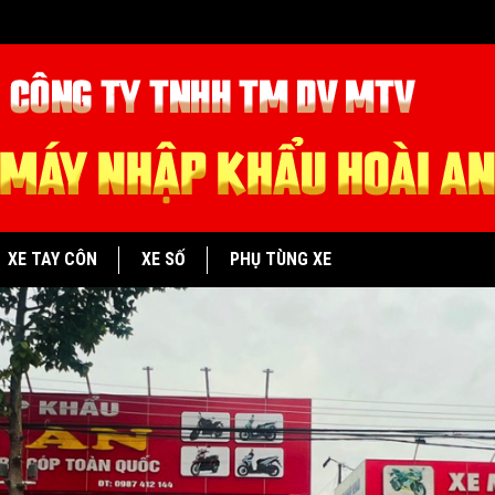
XE TAY CÔN
XE SỐ
PHỤ TÙNG XE