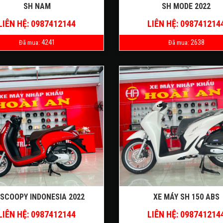
SH NAM
SH MODE 2022
LIÊN HỆ: 0987412144
LIÊN HỆ: 098741214
4241
2638
Đã mua:
Đã mua:
 SCOOPY INDONESIA 2022
XE MÁY SH 150 ABS
LIÊN HỆ: 0987412144
LIÊN HỆ: 098741214