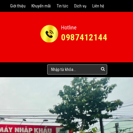
Giới thiệu
Khuyến mãi
Tin tức
Dịch vụ
Liên hệ
Hotline
0987412144