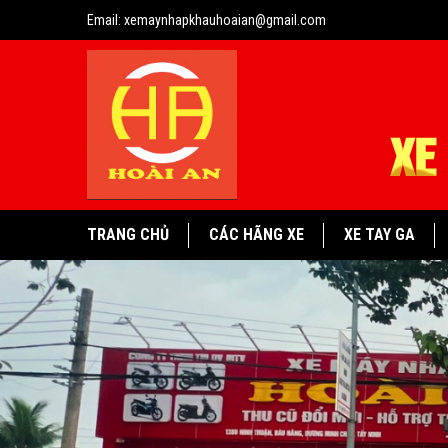
Email:
xemaynhapkhauhoaian@gmail.com
TRANG CHỦ
CÁC HÃNG XE
XE TAY GA