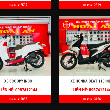
2597
2849
Đã mua:
Đã mua:
XE SCOOPY INDO
XE HONDA BEAT 110 IN
LIÊN HỆ: 0987412144
LIÊN HỆ: 098741214
6885
3186
Đã mua:
Đã mua: