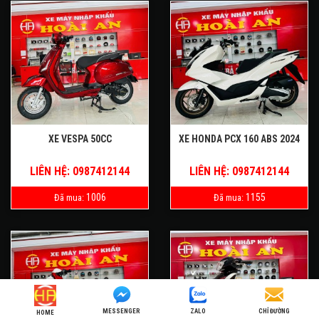
XE VESPA 50CC
XE HONDA PCX 160 ABS 2024
LIÊN HỆ: 0987412144
LIÊN HỆ: 0987412144
1006
1155
Đã mua:
Đã mua:
MESSENGER
ZALO
CHỈ ĐƯỜNG
HOME