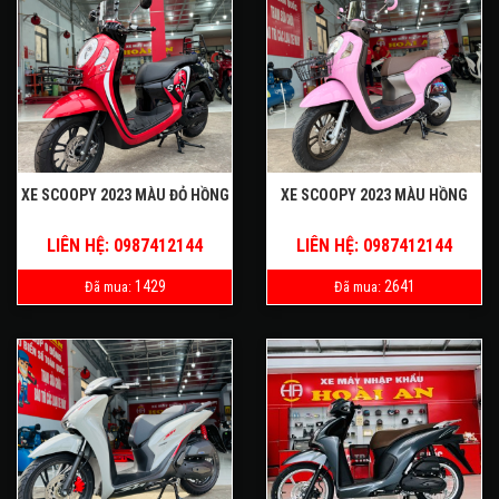
XE SCOOPY 2023 MÀU ĐỎ HỒNG
XE SCOOPY 2023 MÀU HỒNG
LIÊN HỆ: 0987412144
LIÊN HỆ: 0987412144
1429
2641
Đã mua:
Đã mua: