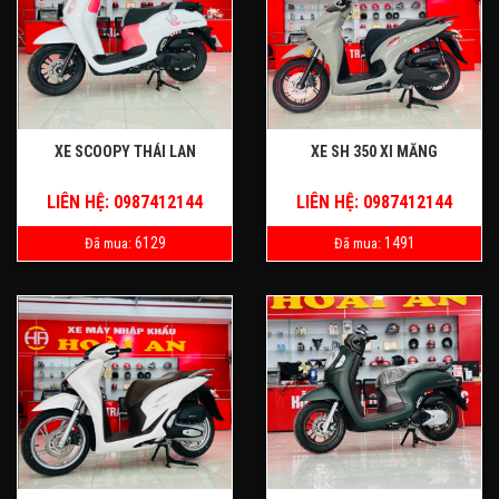
XE SCOOPY THÁI LAN
XE SH 350 XI MĂNG
LIÊN HỆ: 0987412144
LIÊN HỆ: 0987412144
6129
1491
Đã mua:
Đã mua: