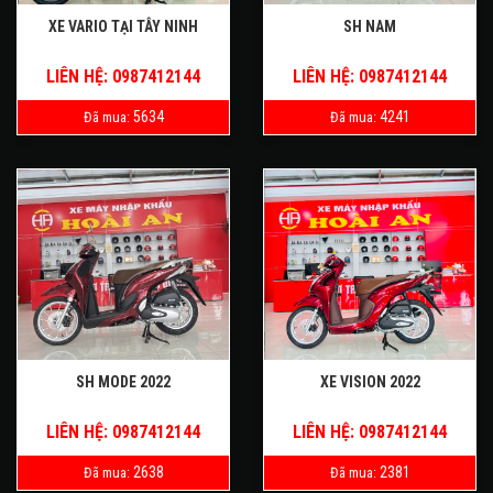
XE VARIO TẠI TÂY NINH
SH NAM
LIÊN HỆ: 0987412144
LIÊN HỆ: 0987412144
5634
4241
Đã mua:
Đã mua:
SH MODE 2022
XE VISION 2022
LIÊN HỆ: 0987412144
LIÊN HỆ: 0987412144
2638
2381
Đã mua:
Đã mua: