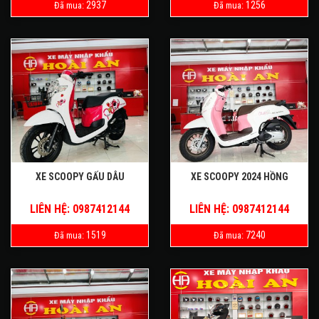
2937
1256
Đã mua:
Đã mua:
XE SCOOPY GẤU DÂU
XE SCOOPY 2024 HỒNG
LIÊN HỆ: 0987412144
LIÊN HỆ: 0987412144
1519
7240
Đã mua:
Đã mua: