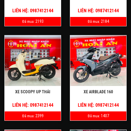
LIÊN HỆ: 0987412144
LIÊN HỆ: 0987412144
2193
2184
Đã mua:
Đã mua:
XE SCOOPY UP THÁI
XE AIRBLADE 160
LIÊN HỆ: 0987412144
LIÊN HỆ: 0987412144
2399
1407
Đã mua:
Đã mua: