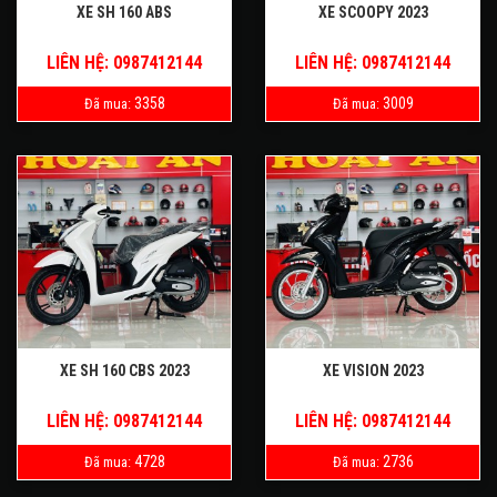
XE SH 160 ABS
XE SCOOPY 2023
LIÊN HỆ: 0987412144
LIÊN HỆ: 0987412144
3358
3009
Đã mua:
Đã mua:
XE SH 160 CBS 2023
XE VISION 2023
LIÊN HỆ: 0987412144
LIÊN HỆ: 0987412144
4728
2736
Đã mua:
Đã mua: