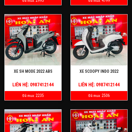
2995
4799
Đã mua:
Đã mua:
XE SH MODE 2022 ABS
XE SCOOPY INDO 2022
LIÊN HỆ: 0987412144
LIÊN HỆ: 0987412144
2235
2506
Đã mua:
Đã mua: