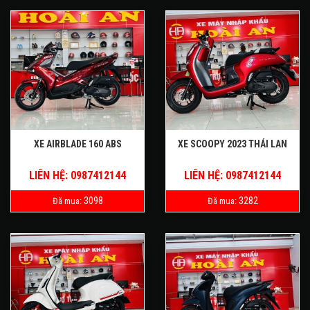
XE AIRBLADE 160 ABS
XE SCOOPY 2023 THÁI LAN
LIÊN HỆ: 0987412144
LIÊN HỆ: 0987412144
3098
3282
Đã mua:
Đã mua: