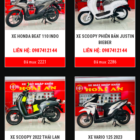
XE HONDA BEAT 110 INDO
XE SCOOPY PHIÊN BẢN JUSTIN
BIEBER
LIÊN HỆ: 0987412144
LIÊN HỆ: 0987412144
2221
2286
Đã mua:
Đã mua:
XE SCOOPY 2022 THÁI LAN
XE VARIO 125 2023