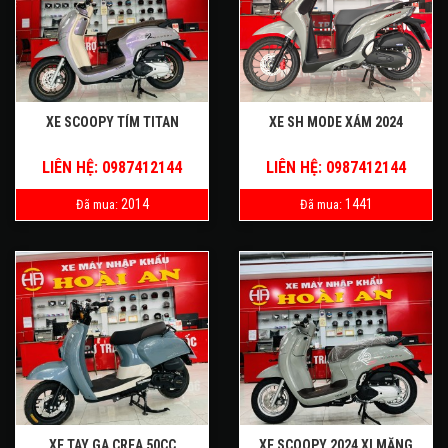
XE SCOOPY TÍM TITAN
XE SH MODE XÁM 2024
LIÊN HỆ: 0987412144
LIÊN HỆ: 0987412144
2014
1441
Đã mua:
Đã mua:
XE TAY GA CREA 50CC
XE SCOOPY 2024 XI MĂNG