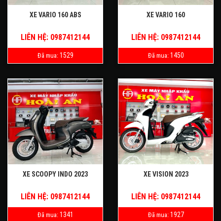
XE VARIO 160 ABS
XE VARIO 160
LIÊN HỆ: 0987412144
LIÊN HỆ: 0987412144
1529
1450
Đã mua:
Đã mua:
XE SCOOPY INDO 2023
XE VISION 2023
LIÊN HỆ: 0987412144
LIÊN HỆ: 0987412144
1341
1927
Đã mua:
Đã mua: