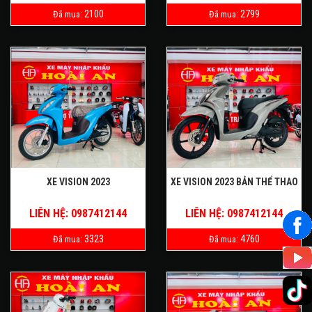
2100
2799
Đã mua:
Đã mua:
XE VISION 2023
XE VISION 2023 BẢN THỂ THAO
LIÊN HỆ: 0987412144
LIÊN HỆ: 0987412144
3323
4760
Đã mua:
Đã mua: