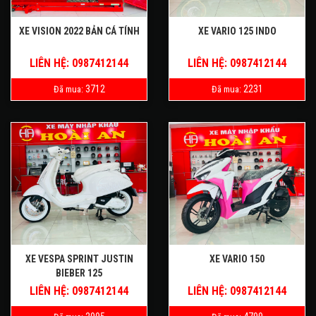
XE VISION 2022 BẢN CÁ TÍNH
XE VARIO 125 INDO
LIÊN HỆ: 0987412144
LIÊN HỆ: 0987412144
3712
2231
Đã mua:
Đã mua:
XE VESPA SPRINT JUSTIN
XE VARIO 150
BIEBER 125
LIÊN HỆ: 0987412144
LIÊN HỆ: 0987412144