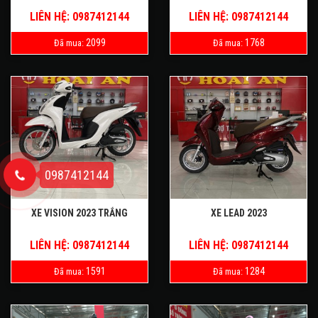
LIÊN HỆ: 0987412144
LIÊN HỆ: 0987412144
2099
1768
Đã mua:
Đã mua:
0987412144
XE VISION 2023 TRẮNG
XE LEAD 2023
LIÊN HỆ: 0987412144
LIÊN HỆ: 0987412144
1591
1284
Đã mua:
Đã mua: