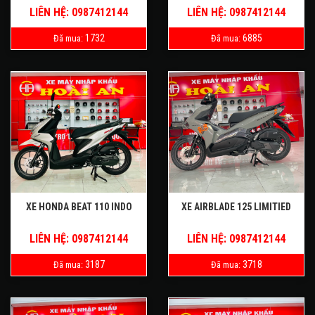
LIÊN HỆ: 0987412144
LIÊN HỆ: 0987412144
1732
6885
Đã mua:
Đã mua:
XE HONDA BEAT 110 INDO
XE AIRBLADE 125 LIMITIED
LIÊN HỆ: 0987412144
LIÊN HỆ: 0987412144
3187
3718
Đã mua:
Đã mua: