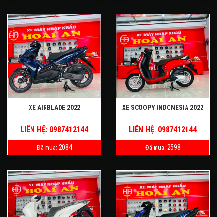
XE AIRBLADE 2022
XE SCOOPY INDONESIA 2022
LIÊN HỆ: 0987412144
LIÊN HỆ: 0987412144
2084
2598
Đã mua:
Đã mua: