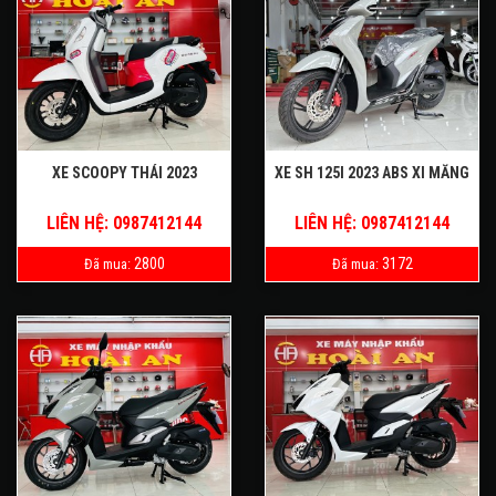
XE SCOOPY THÁI 2023
XE SH 125I 2023 ABS XI MĂNG
LIÊN HỆ: 0987412144
LIÊN HỆ: 0987412144
2800
3172
Đã mua:
Đã mua: