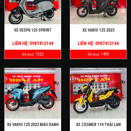
XE VESPA 125 SPRINT
XE VARIO 125 2023
LIÊN HỆ: 0987412144
LIÊN HỆ: 0987412144
1522
1459
Đã mua:
Đã mua:
XE VARIO 125 2023 MÀU XANH
XE ZOOMER 110 THÁI LAN