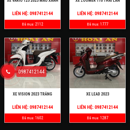
XE VARIO 125 2023 MÀU XANH
XE ZOOMER 110 THÁI LAN
LIÊN HỆ: 0987412144
LIÊN HỆ: 0987412144
2112
1777
Đã mua:
Đã mua:
0987412144
XE VISION 2023 TRẮNG
XE LEAD 2023
LIÊN HỆ: 0987412144
LIÊN HỆ: 0987412144
1602
1287
Đã mua:
Đã mua: