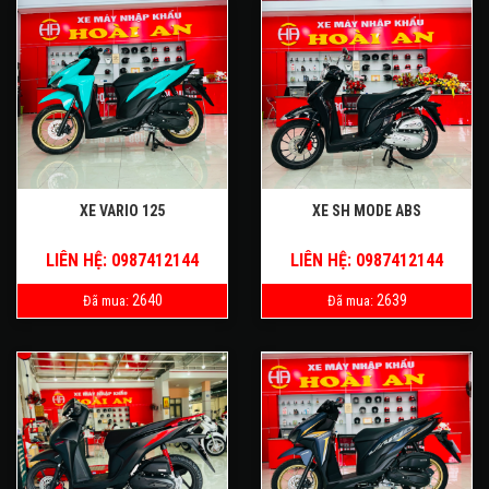
XE VARIO 125
XE SH MODE ABS
LIÊN HỆ: 0987412144
LIÊN HỆ: 0987412144
2640
2639
Đã mua:
Đã mua: