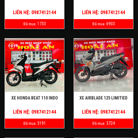
LIÊN HỆ: 0987412144
LIÊN HỆ: 0987412144
1733
6903
Đã mua:
Đã mua:
XE HONDA BEAT 110 INDO
XE AIRBLADE 125 LIMITIED
LIÊN HỆ: 0987412144
LIÊN HỆ: 0987412144
3191
3724
Đã mua:
Đã mua: