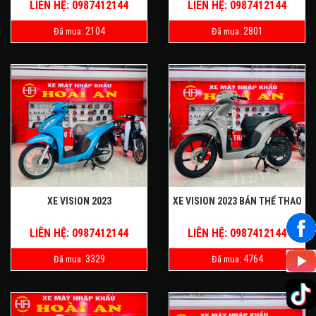
LIÊN HỆ: 0987412144
LIÊN HỆ: 0987412144
2104
2801
Đã mua:
Đã mua:
XE VISION 2023
XE VISION 2023 BẢN THỂ THAO
LIÊN HỆ: 0987412144
LIÊN HỆ: 0987412144
3329
4764
Đã mua:
Đã mua: