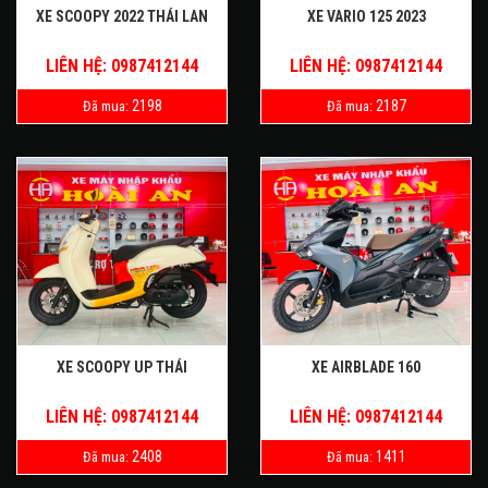
XE SCOOPY 2022 THÁI LAN
XE VARIO 125 2023
LIÊN HỆ: 0987412144
LIÊN HỆ: 0987412144
2198
2187
Đã mua:
Đã mua:
XE SCOOPY UP THÁI
XE AIRBLADE 160
LIÊN HỆ: 0987412144
LIÊN HỆ: 0987412144
2408
1411
Đã mua:
Đã mua: