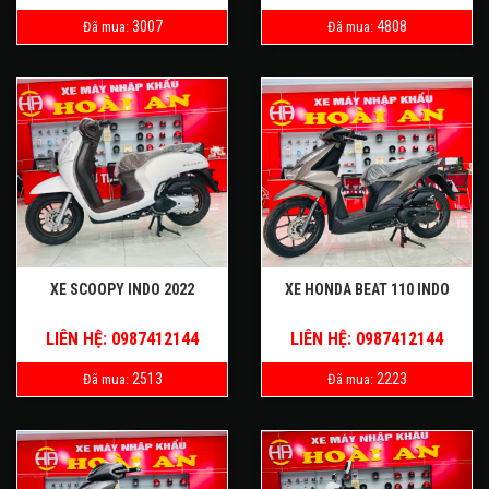
3007
4808
Đã mua:
Đã mua:
XE SCOOPY INDO 2022
XE HONDA BEAT 110 INDO
LIÊN HỆ: 0987412144
LIÊN HỆ: 0987412144
2513
2223
Đã mua:
Đã mua: