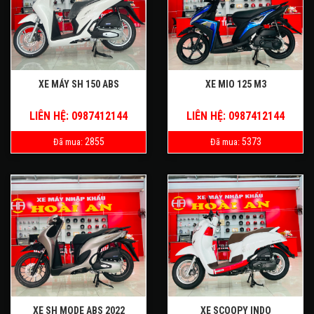
XE MÁY SH 150 ABS
XE MIO 125 M3
LIÊN HỆ: 0987412144
LIÊN HỆ: 0987412144
2855
5373
Đã mua:
Đã mua:
XE SH MODE ABS 2022
XE SCOOPY INDO