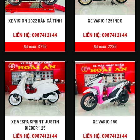
XE VISION 2022 BẢN CÁ TÍNH
XE VARIO 125 INDO
LIÊN HỆ: 0987412144
LIÊN HỆ: 0987412144
3716
2235
Đã mua:
Đã mua:
XE VESPA SPRINT JUSTIN
XE VARIO 150
BIEBER 125
LIÊN HỆ: 0987412144
LIÊN HỆ: 0987412144