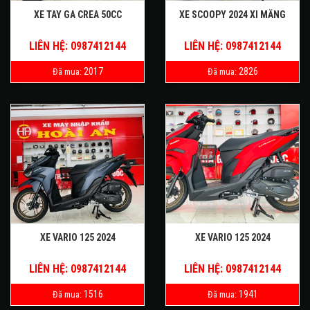
XE TAY GA CREA 50CC
XE SCOOPY 2024 XI MĂNG
LIÊN HỆ: 0987412144
LIÊN HỆ: 0987412144
2017
2826
Đã mua:
Đã mua:
XE VARIO 125 2024
XE VARIO 125 2024
LIÊN HỆ: 0987412144
LIÊN HỆ: 0987412144
1516
1941
Đã mua:
Đã mua: