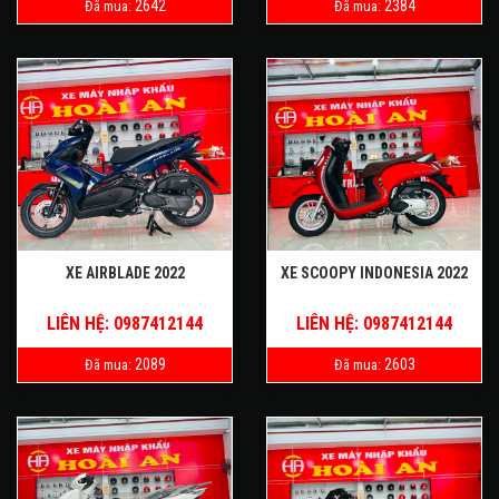
2642
2384
Đã mua:
Đã mua:
XE AIRBLADE 2022
XE SCOOPY INDONESIA 2022
LIÊN HỆ: 0987412144
LIÊN HỆ: 0987412144
2089
2603
Đã mua:
Đã mua: