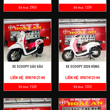
2953
1259
Đã mua:
Đã mua:
XE SCOOPY GẤU DÂU
XE SCOOPY 2024 HỒNG
LIÊN HỆ: 0987412144
LIÊN HỆ: 0987412144
1520
7253
Đã mua:
Đã mua: